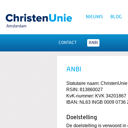
Spring
naar
Spring
NIEUWS
BLOG
naar
de
Amsterdam
inhoud
Spring
naar
het
CONTACT
ANBI
Zoeken:
hoofdmenu
ANBI
Statutaire naam: ChristenUni
RSIN: 813860027
KvK-nummer: KVK 34201867
IBAN: NL63 INGB 0009 0736 
Doelstelling
De doelstelling is verwoord in