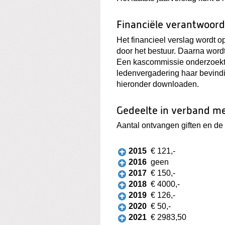
Financiële verantwoord
Het financieel verslag wordt 
door het bestuur. Daarna word
Een kascommissie onderzoekt 
ledenvergadering haar bevindin
hieronder downloaden.
Gedeelte in verband m
Aantal ontvangen giften en de
2015
€ 121,-
2016
geen
2017
€ 150,-
2018
€ 4000,-
2019
€ 126,-
2020
€ 50,-
2021
€ 2983,50