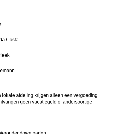
e
 da Costa
 Heek
demann
 lokale afdeling krijgen alleen een vergoeding
ntvangen geen vacatiegeld of andersoortige
 hieronder downloaden.