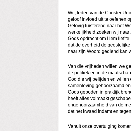
Wij, leden van de ChristenUnie
geloof invloed uit te oefenen 
Gelovig luisterend naar het 
werkelijkheid zoeken wij naar 
Gods opdracht om Hem lief t
dat de overheid de geestelijke
naar zijn Woord gediend kan 
Van die vrijheden willen we ge
de politiek en in de maatschapp
God die wij belijden en willen
samenleving gehoorzaamd en g
Gods geboden in praktijk bren
heeft alles volmaakt geschape
ongehoorzaamheid van de men
dat het kwaad indamt en tegen
Vanuit onze overtuiging komen 