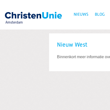
Spring
naar
Spring
NIEUWS
BLOG
naar
de
Amsterdam
inhoud
Spring
naar
het
Zoeken:
hoofdmenu
Nieuw West
Binnenkort meer informatie ove