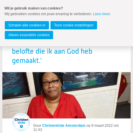
Spring
Wil je gebruik maken van cookies?
naar
Wij gebruiken cookies om jouw ervaring te verbeteren.
Lees meer
.
MENU
Spring
naar
Amsterdam
de
Schakel alle cookies in
Toon cookie-instellingen
inhoud
Spring
Alleen essentiële cookies
naar
'Ik ben begonnen vanuit een
het
hoofdmenu
belofte die ik aan God heb
gemaakt.'
Zoeken:
Zoeken
Door
ChristenUnie Amsterdam
op
9 maart 2022 om
11:43