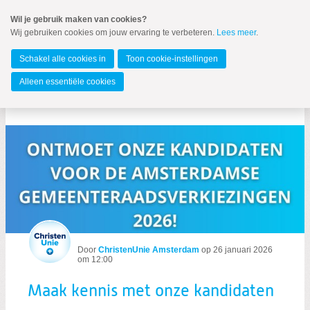
Spring
Wil je gebruik maken van cookies?
naar
Wij gebruiken cookies om jouw ervaring te verbeteren.
Lees meer
.
MENU
Spring
naar
Amsterdam
de
Schakel alle cookies in
Toon cookie-instellingen
inhoud
Spring
Alleen essentiële cookies
naar
Maak kennis met onze kandidaten
het
hoofdmenu
Door
ChristenUnie Amsterdam
op
26 januari 2026
om 12:00
Zoeken:
Zoeken
Maak kennis met onze kandidaten