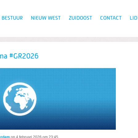
BESTUUR
NIEUW WEST
ZUIDOOST
CONTACT
LI
Zoeken
mma #GR2026
erdam
op
4 februari 2026 om 23:45