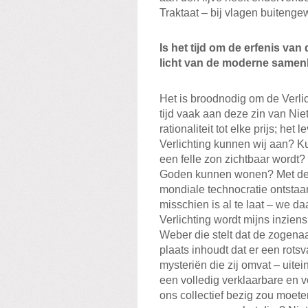
Traktaat – bij vlagen buiteng
Is het tijd om de erfenis van
licht van de moderne samen
Het is broodnodig om de Verlic
tijd vaak aan deze zin van Niet
rationaliteit tot elke prijs; het
Verlichting kunnen wij aan? K
een felle zon zichtbaar wordt?
Goden kunnen wonen? Met de hei
mondiale technocratie ontsta
misschien is al te laat – we d
Verlichting wordt mijns inzie
Weber die stelt dat de zogena
plaats inhoudt dat er een rots
mysteriën die zij omvat – uitein
een volledig verklaarbare en v
ons collectief bezig zou moete