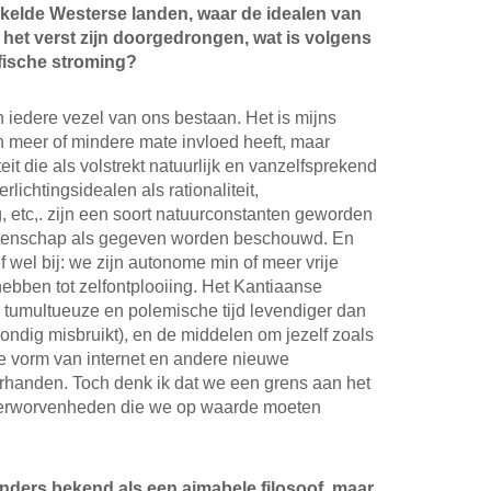
kelde Westerse landen, waar de idealen van
 het verst zijn doorgedrongen, wat is volgens
ofische stroming?
 in iedere vezel van ons bestaan. Het is mijns
in meer of mindere mate invloed heeft, maar
eit die als volstrekt natuurlijk en vanzelfsprekend
ichtingsidealen als rationaliteit,
, etc,. zijn een soort natuurconstanten geworden
wetenschap als gegeven worden beschouwd. En
ef wel bij: we zijn autonome min of meer vrije
hebben tot zelfontplooiing. Het Kantiaanse
e tumultueuze en polemische tijd levendiger dan
ondig misbruikt), en de middelen om jezelf zoals
 de vorm van internet en andere nieuwe
rhanden. Toch denk ik dat we een grens aan het
verworvenheden die we op waarde moeten
nders bekend als een aimabele filosoof, maar