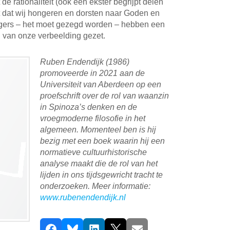
e rationaliteit (ook een ekster begrijpt delen
it dat wij hongeren en dorsten naar Goden en
lgers – het moet gezegd worden – hebben een
l van onze verbeelding gezet.
Ruben Endendijk (1986)
promoveerde in 2021 aan de
Universiteit van Aberdeen op een
proefschrift over de rol van waanzin
in Spinoza’s denken en de
vroegmoderne filosofie in het
algemeen. Momenteel ben is hij
bezig met een boek waarin hij een
normatieve cultuurhistorische
analyse maakt die de rol van het
lijden in ons tijdsgewricht tracht te
onderzoeken. Meer informatie:
www.rubenendendijk.nl