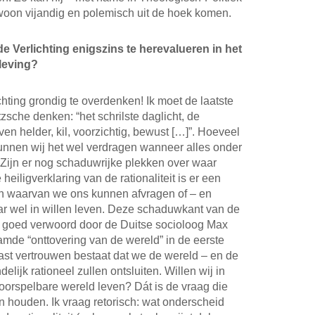
ewoon vijandig en polemisch uit de hoek komen.
 de Verlichting enigszins te herevalueren in het
leving?
hting grondig te overdenken! Ik moet de laatste
zsche denken: “het schrilste daglicht, de
 leven helder, kil, voorzichtig, bewust […]”. Hoeveel
unnen wij het wel verdragen wanneer alles onder
 Zijn er nog schaduwrijke plekken over waar
ligverklaring van de rationaliteit is er een
an waarvan we ons kunnen afvragen of – en
aar wel in willen leven. Deze schaduwkant van de
ns goed verwoord door de Duitse socioloog Max
amde “onttovering van de wereld” in de eerste
vast vertrouwen bestaat dat we de wereld – en de
delijk rationeel zullen ontsluiten. Willen wij in
oorspelbare wereld leven? Dát is de vraag die
n houden. Ik vraag retorisch: wat onderscheid