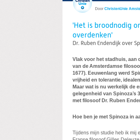
Door
ChristenUnie Amst
'Het is broodnodig o
overdenken'
Dr. Ruben Endendijk over S
Vlak voor het stadhuis, aan 
van de Amsterdamse filosoof
1677). Eeuwenlang werd Spi
vrijheid en tolerantie, ideal
Maar wat is nu werkelijk de 
gelegenheid van Spinoza’s 
met filosoof Dr. Ruben Enden
Hoe ben je met Spinoza in 
Tijdens mijn studie heb ik mij
Franse filosoof Gilles Deleuze,