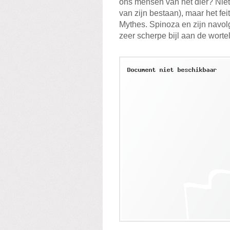
ons mensen van het dier? Niet d
van zijn bestaan), maar het fe
Mythes. Spinoza en zijn navo
zeer scherpe bijl aan de worte
D