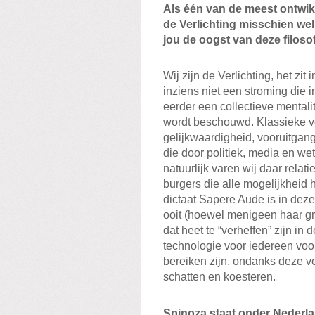
Als één van de meest ontwik
de Verlichting misschien wel
jou de oogst van deze filos
Wij zijn de Verlichting, het zit
inziens niet een stroming die 
eerder een collectieve mentalit
wordt beschouwd. Klassieke verl
gelijkwaardigheid, vooruitgang
die door politiek, media en 
natuurlijk varen wij daar relati
burgers die alle mogelijkheid 
dictaat Sapere Aude is in dez
ooit (hoewel menigeen haar gr
dat heet te “verheffen” zijn in
technologie voor iedereen voo
bereiken zijn, ondanks deze 
schatten en koesteren.
Spinoza staat onder Nederla