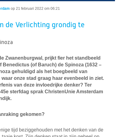
erdam
op
21 februari 2022 om 06:21
m de Verlichting grondig te
pinoza
de Zwanenburgwal, prijkt fier het standbeeld
 Benedictus (of Baruch) de Spinoza (1632 –
noza gehuldigd als het boegbeeld van
en waar onze stad graag haar evenbeeld in ziet.
erfenis van deze invloedrijke denker? Ter
345e sterfdag sprak ChristenUnie Amsterdam
dijk.
aanraking gekomen?
 enige tijd beziggehouden met het denken van de
 taaie kost. Zijn denken staat in zijn geheel op