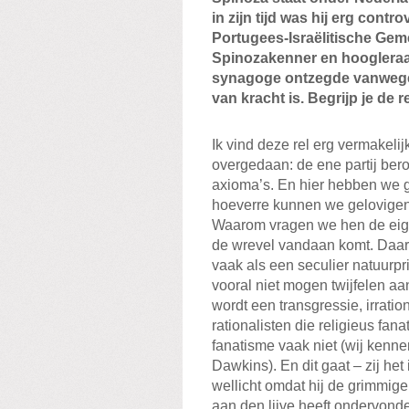
in zijn tijd was hij erg cont
Portugees-Israëlitische Geme
Spinozakenner en hoogleraa
synagoge ontzegde vanwege
van kracht is. Begrijp je de r
Ik vind deze rel erg vermakeli
overgedaan: de ene partij ber
axioma’s. En hier hebben we ge
hoeverre kunnen we gelovigen
Waarom vragen we hen de eige
de wrevel vandaan komt. Daarb
vaak als een seculier natuurpr
vooral niet mogen twijfelen aa
wordt een transgressie, irratio
rationalisten die religieus fan
fanatisme vaak niet (wij kenn
Dawkins). En dit gaat – zij he
wellicht omdat hij de grimmig
aan den lijve heeft ondervonde