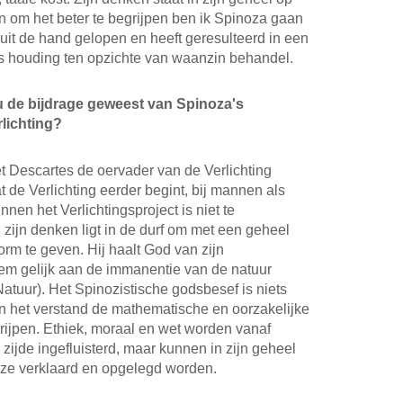
 om het beter te begrijpen ben ik Spinoza gaan
s uit de hand gelopen en heeft geresulteerd in een
a’s houding ten opzichte van waanzin behandel.
ou de bijdrage geweest van Spinoza's
rlichting?
 Descartes de oervader van de Verlichting
 de Verlichting eerder begint, bij mannen als
innen het Verlichtingsproject is niet te
zijn denken ligt in de durf om met een geheel
rm te geven. Hij haalt God van zijn
hem gelijk aan de immanentie van de natuur
atuur). Het Spinozistische godsbesef is niets
an het verstand de mathematische en oorzakelijke
ijpen. Ethiek, moraal en wet worden vanaf
zijde ingefluisterd, maar kunnen in zijn geheel
ijze verklaard en opgelegd worden.