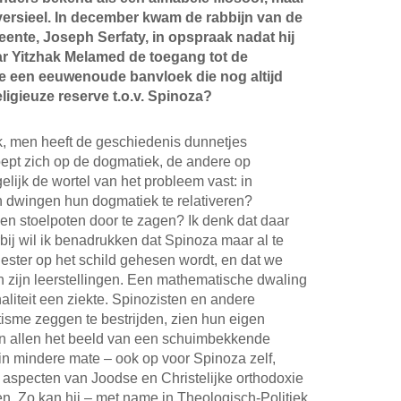
roversieel. In december kwam de rabbijn van de
ente, Joseph Serfaty, in opspraak nadat hij
r Yitzhak Melamed de toegang tot de
 een eeuwenoude banvloek die nog altijd
eligieuze reserve t.o.v. Spinoza?
jk, men heeft de geschiedenis dunnetjes
oept zich op de dogmatiek, de andere op
lijk de wortel van het probleem vast: in
 dwingen hun dogmatiek te relativeren?
n stoelpoten door te zagen? Ik denk dat daar
ij wil ik benadrukken dat Spinoza maar al te
iester op het schild gehesen wordt, en dat we
n zijn leerstellingen. Een mathematische dwaling
naliteit een ziekte. Spinozisten en andere
atisme zeggen te bestrijden, zien hun eigen
en allen het beeld van een schuimbekkende
t in mindere mate – ook op voor Spinoza zelf,
e aspecten van Joodse en Christelijke orthodoxie
n. Zo kan hij – met name in Theologisch-Politiek