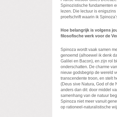
Spinozistische fundamenten en
lezen. Die lectuur is enigszin
proefschrift waarin ik Spinoz
Hoe belangrijk is volgens j
filosofische werk voor de Ve
Spinoza wordt vaak samen met
genoemd (alhoewel ik denk dat
Galilei en Bacon), en zijn rol b
onderschatten. De charme van 
nieuw godsbegrip de wereld vo
transcendente troon, en stelt 
(Deus sive Natura, God of de N
anders dan dit: door middel v
samenhang van de natuur begr
Spinoza niet meer vanuit gene 
op rationeel-naturalistische w