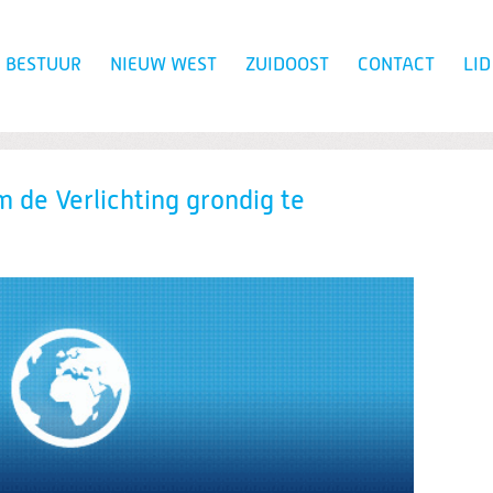
BESTUUR
NIEUW WEST
ZUIDOOST
CONTACT
LI
Zoeken
m de Verlichting grondig te