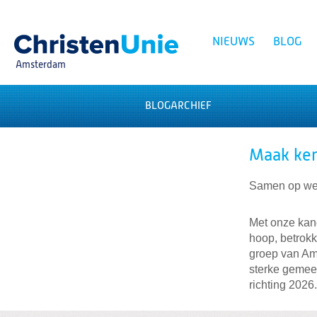
Spring
naar
Spring
NIEUWS
BLOG
naar
de
Amsterdam
inhoud
Spring
naar
het
BLOGARCHIEF
Zoeken:
hoofdmenu
Maak ken
Samen op weg
Met onze kan
hoop, betrokk
groep van Ams
sterke gemee
richting 2026.