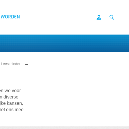
D WORDEN
en we voor
n diverse
ijke kansen,
met ons mee